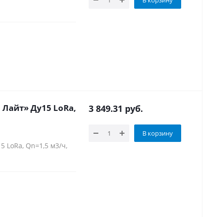
Лайт» Ду15 LoRa,
3 849.31
руб.
В корзину
 LoRa, Qn=1,5 м3/ч,