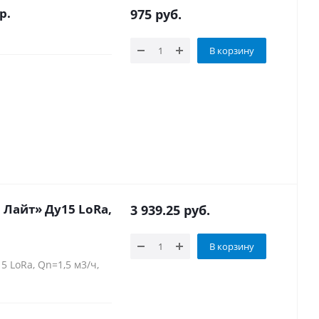
р.
975
руб.
В корзину
Лайт» Ду15 LoRa,
3 939.25
руб.
В корзину
 LoRa, Qn=1,5 м3/ч,