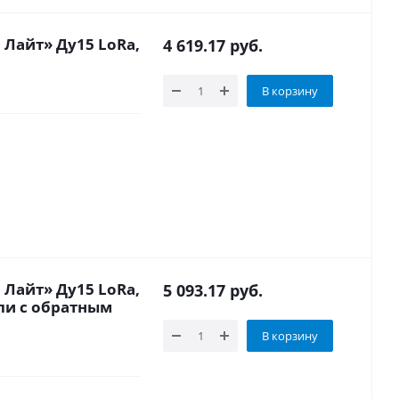
Лайт» Ду15 LoRa,
4 619.17
руб.
В корзину
Лайт» Ду15 LoRa,
5 093.17
руб.
ли с обратным
В корзину