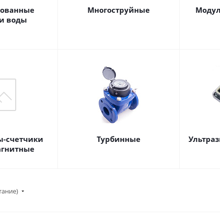
ованные
Многоструйные
Модул
и воды
ы-счетчики
Турбинные
Ультра
агнитные
тание)