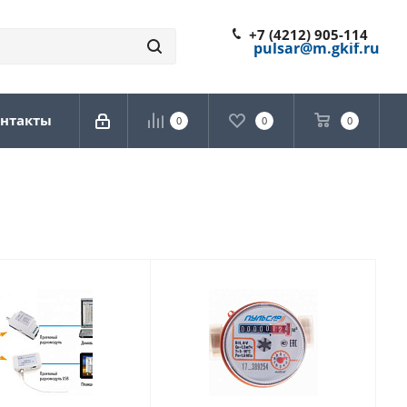
+7 (4212) 905-114
pulsar@m.gkif.ru
нтакты
0
0
0