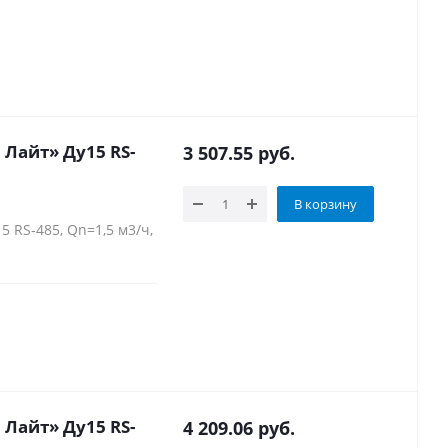
Лайт» Ду15 RS-
3 507.55
руб.
В корзину
 RS-485, Qn=1,5 м3/ч,
Лайт» Ду15 RS-
4 209.06
руб.
.