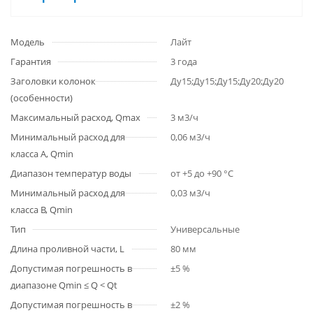
Модель
Лайт
Гарантия
3 года
Заголовки колонок
Ду15;Ду15;Ду15;Ду20;Ду20
(особенности)
Максимальный расход, Qmax
3 м3/ч
Минимальный расход для
0,06 м3/ч
класса A, Qmin
Диапазон температур воды
от +5 до +90 °С
Минимальный расход для
0,03 м3/ч
класса B, Qmin
Тип
Универсальные
Длина проливной части, L
80 мм
Допустимая погрешность в
±5 %
диапазоне Qmin ≤ Q < Qt
Допустимая погрешность в
±2 %