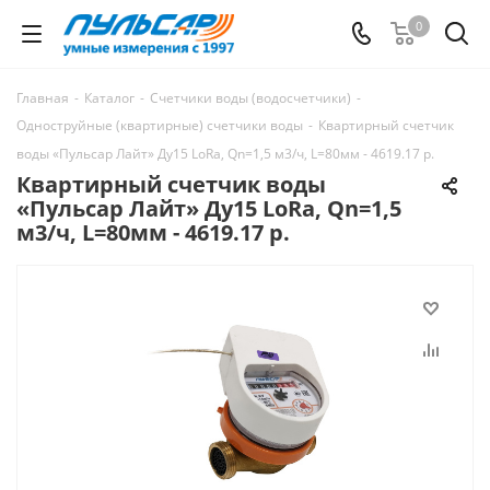
0
Главная
-
Каталог
-
Счетчики воды (водосчетчики)
-
Одноструйные (квартирные) счетчики воды
-
Квартирный счетчик
воды «Пульсар Лайт» Ду15 LoRa, Qn=1,5 м3/ч, L=80мм - 4619.17 р.
Квартирный счетчик воды
«Пульсар Лайт» Ду15 LoRa, Qn=1,5
м3/ч, L=80мм - 4619.17 р.