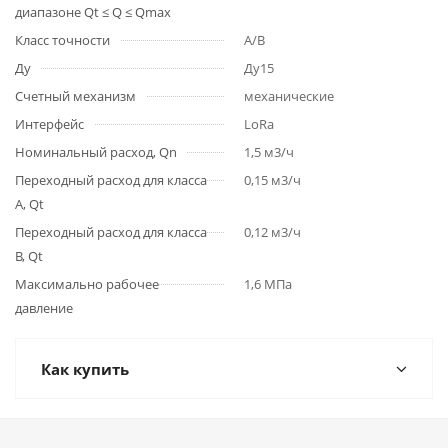
диапазоне Qt ≤ Q ≤ Qmax
Класс точности
A/B
Ду
Ду15
Счетный механизм
механические
Интерфейс
LoRa
Номинальный расход, Qn
1,5 м3/ч
Переходный расход для класса
0,15 м3/ч
A, Qt
Переходный расход для класса
0,12 м3/ч
B, Qt
Максимально рабочее
1,6 МПа
давление
Как купить