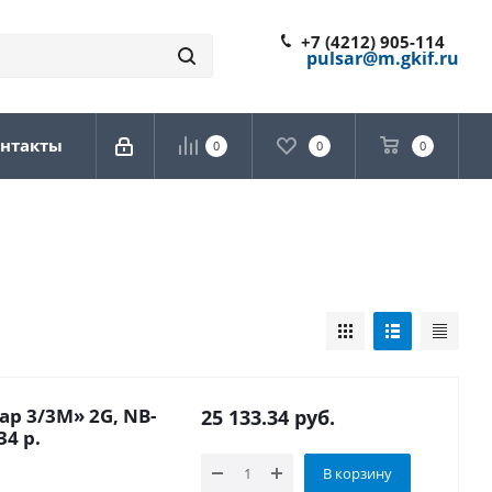
+7 (4212) 905-114
pulsar@m.gkif.ru
нтакты
0
0
0
р 3/3М» 2G, NB-
25 133.34
руб.
34 р.
В корзину