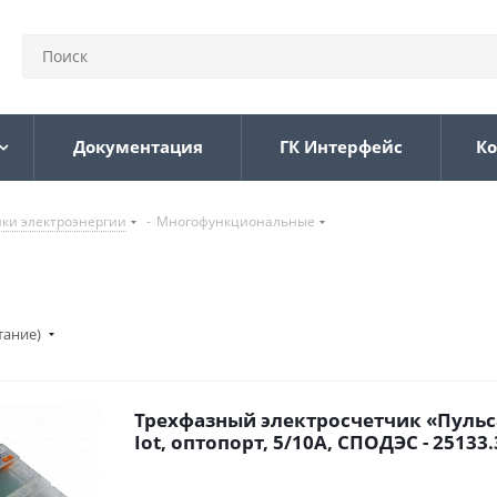
Документация
ГК Интерфейс
Ко
ки электроэнергии
-
Многофункциональные
тание)
Трехфазный электросчетчик «Пульса
Iot, оптопорт, 5/10A, СПОДЭС - 25133.