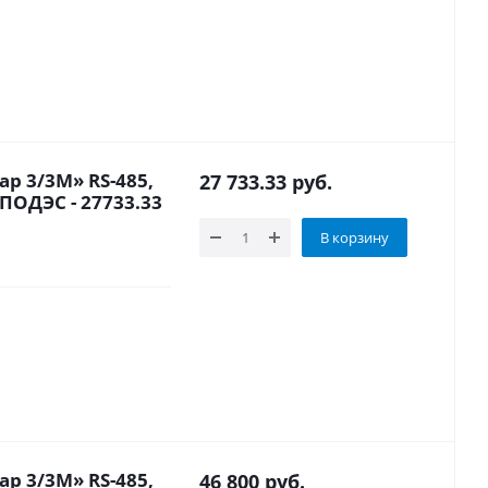
р 3/3М» RS-485,
27 733.33
руб.
СПОДЭС - 27733.33
В корзину
р 3/3М» RS-485,
46 800
руб.