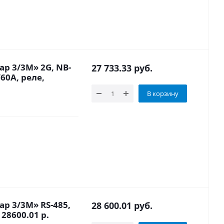
р 3/3М» 2G, NB-
27 733.33
руб.
60A, реле,
В корзину
р 3/3М» RS-485,
28 600.01
руб.
 28600.01 р.