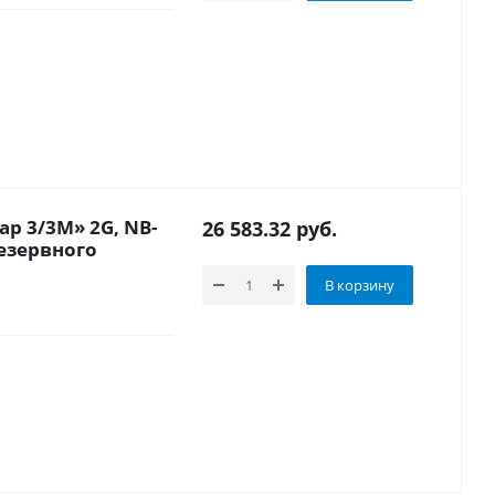
р 3/3М» 2G, NB-
26 583.32
руб.
резервного
В корзину