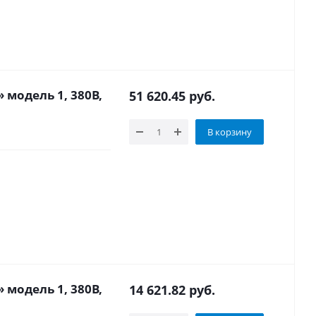
 модель 1, 380В,
51 620.45
руб.
В корзину
 модель 1, 380В,
14 621.82
руб.