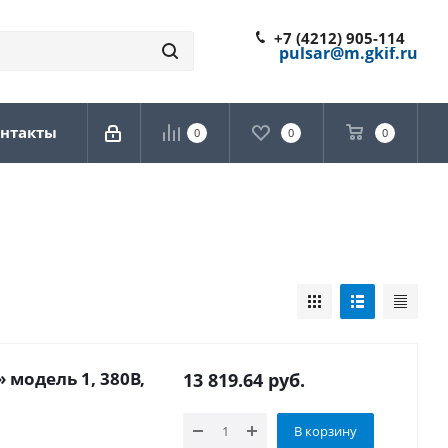
+7 (4212) 905-114
pulsar@m.gkif.ru
нтакты
0
0
0
 модель 1, 380В,
13 819.64
руб.
В корзину