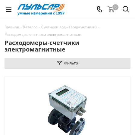
0
Главная
-
Каталог
-
Счетчики воды (водосчетчики)
-
Расходомеры-счетчики электромагнитные
Расходомеры-счетчики
электромагнитные
Фильтр