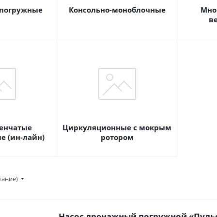
погружные
Консольно-моноблочные
Мно
в
енчатые
Циркуляционные с мокрым
е (ин-лайн)
ротором
тание)
Насос дренажный погружной «Пульс