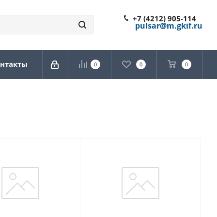
+7 (4212) 905-114
pulsar@m.gkif.ru
нтакты
0
0
0