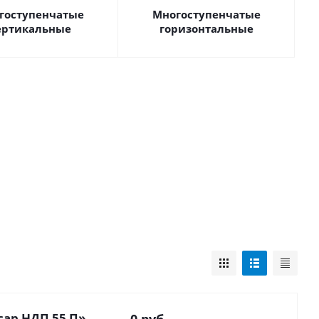
гоступенчатые
Многоступенчатые
ертикальные
горизонтальные
ар НДП 55 П»