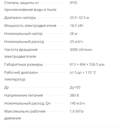
Степень защиты от
IP55
проникновения воды и пыли
Диапазон напора
25.5~32.5 м
Мощность электродвигателя
18,5 кВт
Номинальный напор
28 м
Номинальный расход
25 м3/ч
Частота вращения
3000 об/мин
электродвигателя
Габаритные размеры
813 × 494 × 536.5 мм
Рабочий диапазон
от 0 до + 110 °С
температур
Ду
Ду100
Напряжение питания
380 В
Номинальный расход, Qn
140 м3/ч
Максимально рабочее
1,6 МПа
давление