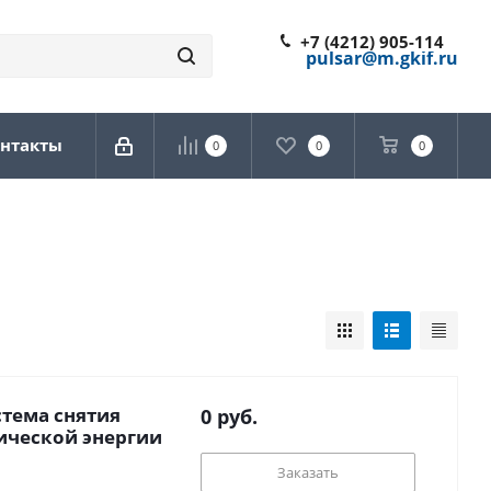
+7 (4212) 905-114
pulsar@m.gkif.ru
нтакты
0
0
0
тема снятия
0
руб.
ической энергии
Заказать