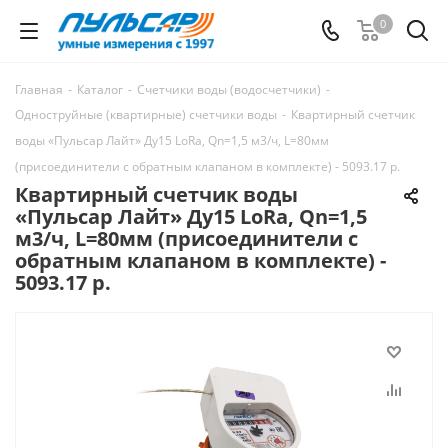
0
Главная
-
Каталог
-
Счетчики воды (водосчетчики)
-
Одноструйные (квартирные) счетчики воды
-
Квартирный счетчик
воды «Пульсар Лайт» Ду15 LoRa, Qn=1,5 м3/ч, L=80мм
(присоединители с обратным клапаном в комплекте) - 5093.17 р.
Квартирный счетчик воды
«Пульсар Лайт» Ду15 LoRa, Qn=1,5
м3/ч, L=80мм (присоединители с
обратным клапаном в комплекте) -
5093.17 р.