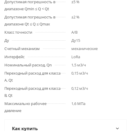
Допустимая погрешность в
±5 %
диапазоне Qmin ≤ Q < Qt
Допустимая погрешность в
±2 %
диапазоне Qt ≤ Q ≤ Qmax
Класс точности
A/B
Ду
Ду15
Счетный механизм
механические
Интерфейс
LoRa
Номинальный расход, Qn
1,5 м3/ч
Переходный расход для класса
0,15 м3/ч
A, Qt
Переходный расход для класса
0,12 м3/ч
B, Qt
Максимально рабочее
1,6 МПа
давление
Как купить