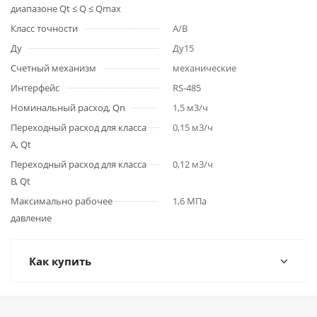
диапазоне Qt ≤ Q ≤ Qmax
Класс точности
A/B
Ду
Ду15
Счетный механизм
механические
Интерфейс
RS-485
Номинальный расход, Qn
1,5 м3/ч
Переходный расход для класса
0,15 м3/ч
A, Qt
Переходный расход для класса
0,12 м3/ч
B, Qt
Максимально рабочее
1,6 МПа
давление
Как купить