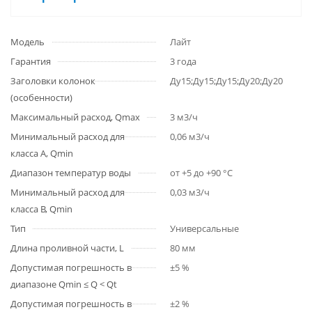
Модель
Лайт
Гарантия
3 года
Заголовки колонок
Ду15;Ду15;Ду15;Ду20;Ду20
(особенности)
Максимальный расход, Qmax
3 м3/ч
Минимальный расход для
0,06 м3/ч
класса A, Qmin
Диапазон температур воды
от +5 до +90 °С
Минимальный расход для
0,03 м3/ч
класса B, Qmin
Тип
Универсальные
Длина проливной части, L
80 мм
Допустимая погрешность в
±5 %
диапазоне Qmin ≤ Q < Qt
Допустимая погрешность в
±2 %