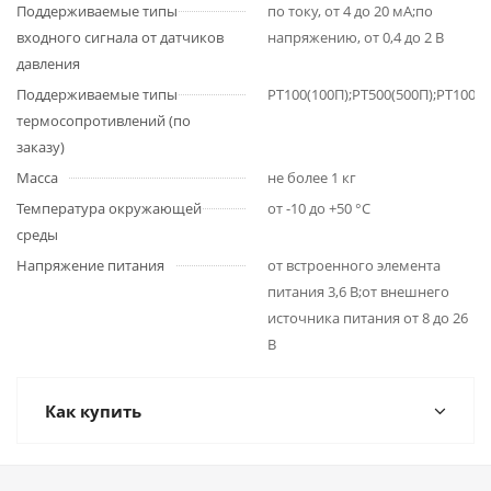
Поддерживаемые типы
по току, от 4 до 20 мА;по
входного сигнала от датчиков
напряжению, от 0,4 до 2 В
давления
Поддерживаемые типы
PT100(100П);PT500(500П);PT1000
термосопротивлений (по
заказу)
Масса
не более 1 кг
Температура окружающей
от -10 до +50 °С
среды
Напряжение питания
от встроенного элемента
питания 3,6 В;от внешнего
источника питания от 8 до 26
В
Как купить