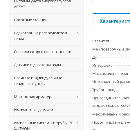
Системы учета энергоресурсов
АСКУЭ
Насосные станции
Характерист
Радиаторные распределители
тепла
Гарантия
Межповерочный ин
Сигнализаторы загазованности
Ду
Датчики и дозаторы воды
Интерфейс
Максимальная темп
Блочные индивидуальные
Номинальный расхо
тепловые пункты
Трубопровод
Монтажная арматура
Присоединительная
Минимальный расход
Импульсные датчики
Максимальный расхо
Порог чувствительно
Аксиальные системы и трубы РЕ-
Ха/EVOH