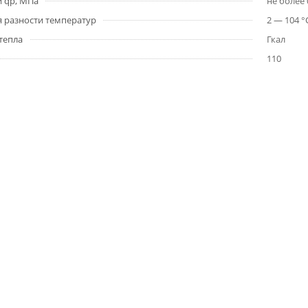
и qp, МПа
не более 
 разности температур
2 — 104 °
тепла
Гкал
110