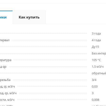
ики
Как купить
3 года
тервал
4 года
Ду15
Без инте
ература
105 °C
д qp
1,5 м3/ч
обратны
 резьба
3/4
, qi, м3/ч
0,03
д, qs, м3/ч
3
сти, м3/ч
0,008