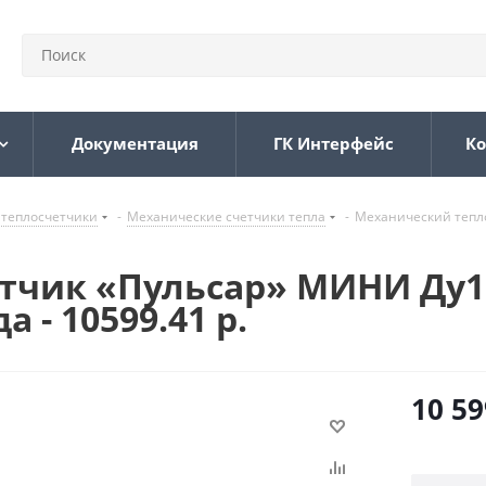
Документация
ГК Интерфейс
Ко
 теплосчетчики
-
Механические счетчики тепла
-
Механический тепло
чик «Пульсар» МИНИ Ду15,
 - 10599.41 р.
10 59