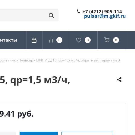
+7 (4212) 905-114
pulsar@m.gkif.ru
нтакты
0
0
0
счетчик «Пульсар» МИНИ Ду15, qp=1,5 м3/ч, обратный, гарантия 3
 qp=1,5 м3/ч,
9.41
руб.