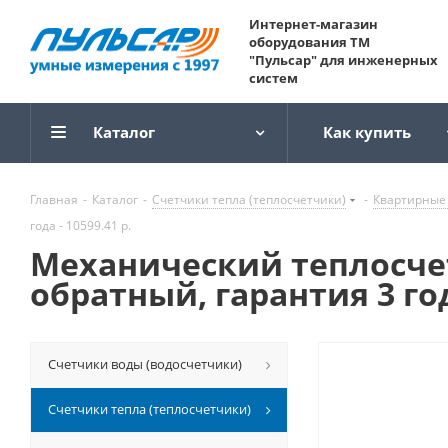
Интернет-магазин
оборудования ТМ
"Пульсар" для инженерных
систем
Каталог
Как купить
Главная
-
Каталог
-
Счетчики тепла (теплосчетчики)
-
Квартирные
года - 10599.41 р.
Механический теплосчет
обратный, гарантия 3 года
Счетчики воды (водосчетчики)
Счетчики тепла (теплосчетчики)