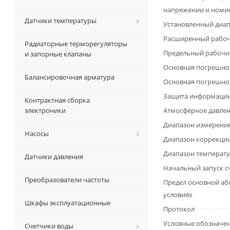
напряжении и номи
Датчики температуры
Установленный диа
Расширенный рабоч
Радиаторные терморегуляторы
Предельный рабочи
и запорные клапаны
Основная погрешно
Балансировочная арматура
Основная погрешнос
Защита информаци
Контрактная сборка
электроники
Атмосферное давле
Диапазон измерения
Насосы
Диапазон коррекции 
Диапазон температу
Датчики давления
Начальный запуск с
Преобразователи частоты
Предел основной аб
условиях
Шкафы эксплуатационные
Протокол
Условные обозначе
Счетчики воды