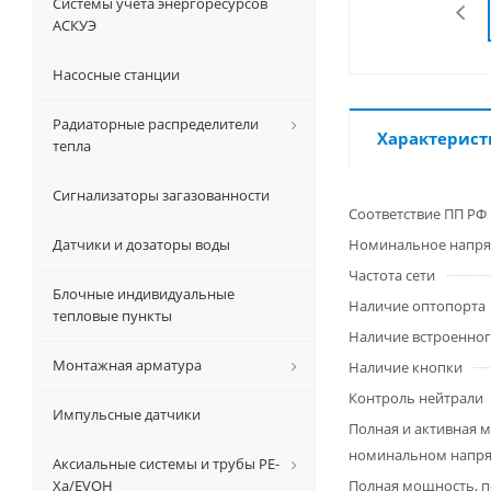
Системы учета энергоресурсов
АСКУЭ
Насосные станции
Радиаторные распределители
Характерист
тепла
Сигнализаторы загазованности
Соответствие ПП РФ
Датчики и дозаторы воды
Номинальное напр
Частота сети
Блочные индивидуальные
Наличие оптопорта
тепловые пункты
Наличие встроенног
Монтажная арматура
Наличие кнопки
Контроль нейтрали
Импульсные датчики
Полная и активная 
номинальном напря
Аксиальные системы и трубы РЕ-
Ха/EVOH
Полная мощность, п