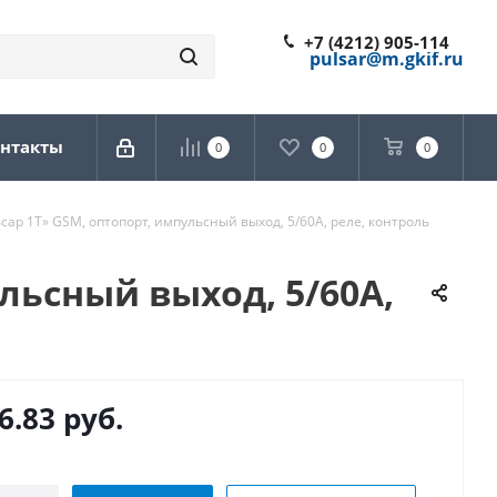
+7 (4212) 905-114
pulsar@m.gkif.ru
нтакты
0
0
0
сар 1Т» GSM, оптопорт, импульсный выход, 5/60A, реле, контроль
льсный выход, 5/60A,
6.83
руб.