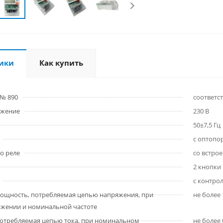
ики
Как купить
 № 890
соответс
яжение
230 B
50±7,5 Гц
с оптопо
о реле
со встро
2 кнопки
с контро
мощность, потребляемая цепью напряжения, при
не более 
жении и номинальной частоте
отребляемая цепью тока, при номинальном
не более 