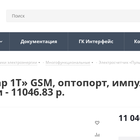
Документация
ГК Интерфейс
Ко
ики электроэнергии
-
Многофункциональные
-
Электросчетчик «Пуль
р 1Т» GSM, оптопорт, импу
- 11046.83 р.
11 04