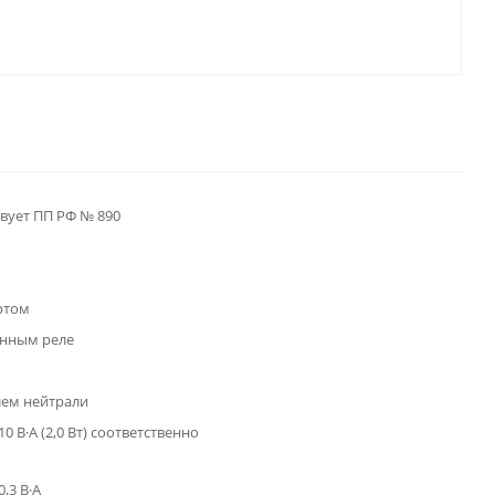
твует ПП РФ № 890
ртом
енным реле
лем нейтрали
10 В·А (2,0 Вт) соответственно
0,3 В·А