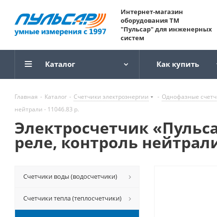
Интернет-магазин
оборудования ТМ
"Пульсар" для инженерных
систем
Каталог
Как купить
Главная
-
Каталог
-
Счетчики электроэнергии
-
Однофазные счетч
нейтрали - 11046.83 р.
Электросчетчик «Пульса
реле, контроль нейтрали 
Счетчики воды (водосчетчики)
Счетчики тепла (теплосчетчики)