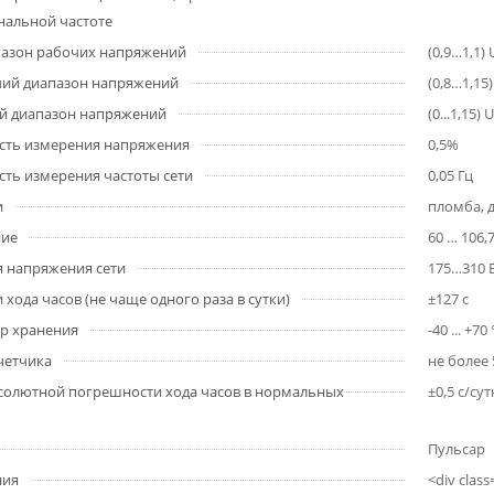
нальной частоте
пазон рабочих напряжений
(0,9…1,1)
ий диапазон напряжений
(0,8…1,15
й диапазон напряжений
(0...1,15)
сть измерения напряжения
0,5%
ть измерения частоты сети
0,05 Гц
и
пломба, 
ние
60 … 106,
 напряжения сети
175…310 
хода часов (не чаще одного раза в сутки)
±127 с
р хранения
-40 ... +70
четчика
не более 
солютной погрешности хода часов в нормальных
±0,5 с/сут
Пульсар
ния
<div class="uo-table"> <table> <tbody> <tr> <th rowspan="26"> ПУЛЬСАР </th> <th colspan="2"> 1X </th> <th colspan="2"> xx </th> <th colspan="2"> XX </th> <th colspan="2"> - XX / </th> <th colspan="2"> XXX </th> <th colspan="2"> - XX - </th> <th colspan="2"> X </th> <th colspan="2"> X </th> <th colspan="2"> X </th> <th colspan="2"> - X/X </th> <th colspan="2"> X </th> <th colspan="2"> - X </th> </tr> <tr> <td> </td> <td class="brd-left"> </td> <td> </td> <td class="brd-left"> </td> <td> </td> <td class="brd-left"> </td> <td> </td> <td class="brd-left"> </td> <td> </td> <td class="brd-left"> </td> <td> </td> <td class="brd-left"> </td> <td> </td> <td class="brd-left"> </td> <td> </td> <td class="brd-left"> </td> <td> </td> <td class="brd-left"> </td> <td> </td> <td class="brd-left"> </td> <td> </td> <td class="brd-left"> </td> <td> </td> <td class="brd-left brdr-btm"> </td> <td rowspan="2" class="last"> <p> <strong>Тип индикатора</strong> </p> <p> <strong>1</strong> – электромеханический<br> <strong>2</strong> – ЖКИ (-40° С … +60° С)<br> <strong>3</strong> – ЖКИ (-20° С … +60° С)<br> <strong>4</strong> – многофункциональный Ж