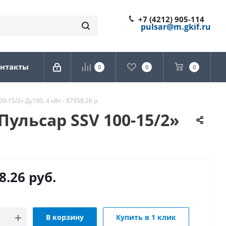
+7 (4212) 905-114
pulsar@m.gkif.ru
нтакты
0
0
0
15/2» Ду100, 4 кВт - 87958.26 р.
ульсар SSV 100-15/2»
8.26
руб.
В корзину
Купить в 1 клик