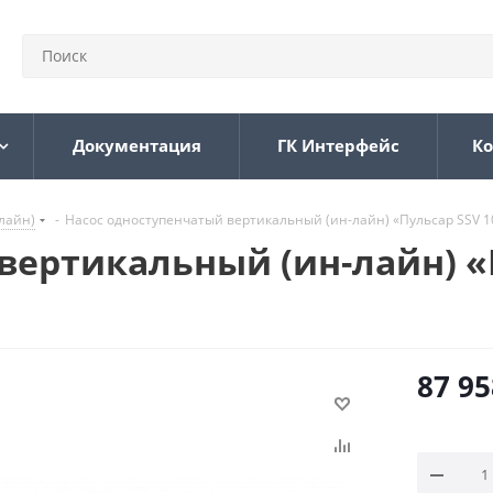
Документация
ГК Интерфейс
Ко
лайн)
-
Насос одноступенчатый вертикальный (ин-лайн) «Пульсар SSV 100-
вертикальный (ин-лайн) «П
87 95