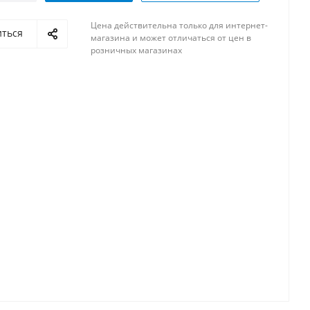
Цена действительна только для интернет-
иться
магазина и может отличаться от цен в
розничных магазинах