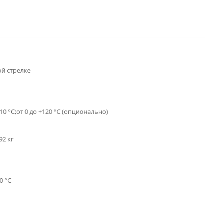
ой стрелке
110 °C;от 0 до +120 °C (опционально)
92 кг
0 °С