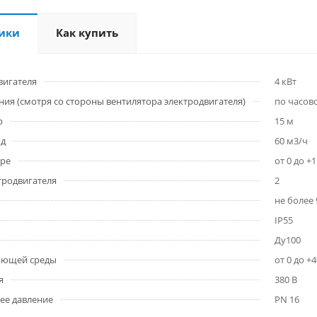
ики
Как купить
вигателя
4 кВт
ия (смотря со стороны вентилятора электродвигателя)
по часов
р
15 м
од
60 м3/ч
уре
от 0 до +
тродвигателя
2
не более 
IP55
Ду100
ающей среды
от 0 до +4
я
380 В
ее давление
PN 16