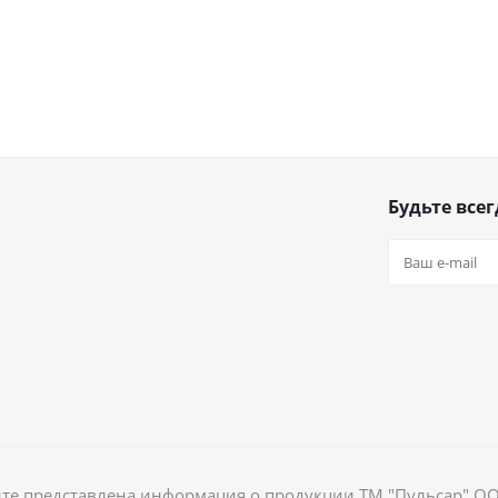
Будьте всег
йте представлена информация о продукции ТМ "Пульсар" О