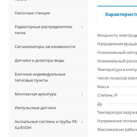
Насосные станции
Характерист
Радиаторные распределители
тепла
Мощность электрод
Направления вращен
Сигнализаторы загазованности
Номинальный напо
Датчики и дозаторы воды
Номинальный расх
Температура в конт
Блочные индивидуальные
Число полюсов элек
тепловые пункты
Масса
Монтажная арматура
Степень IP
Ду
Импульсные датчики
Температура окруж
Напряжение питани
Аксиальные системы и трубы РЕ-
Ха/EVOH
Максимально рабоч