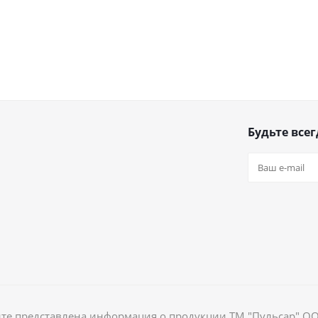
Будьте всег
йте представлена информация о продукции ТМ "Пульсар" О