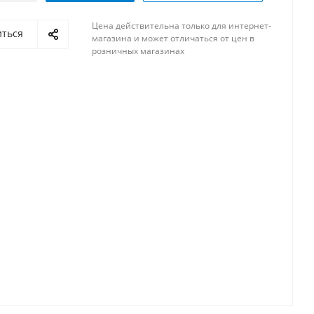
Цена действительна только для интернет-
иться
магазина и может отличаться от цен в
розничных магазинах