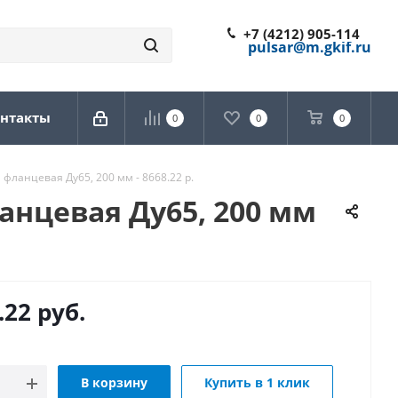
+7 (4212) 905-114
pulsar@m.gkif.ru
нтакты
0
0
0
фланцевая Ду65, 200 мм - 8668.22 р.
анцевая Ду65, 200 мм
.22
руб.
В корзину
Купить в 1 клик