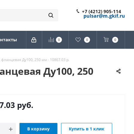
+7 (4212) 905-114
pulsar@m.gkif.ru
нтакты
0
0
0
фланцевая Ду100, 250 мм - 10867.03 р.
нцевая Ду100, 250
7.03
руб.
В корзину
Купить в 1 клик