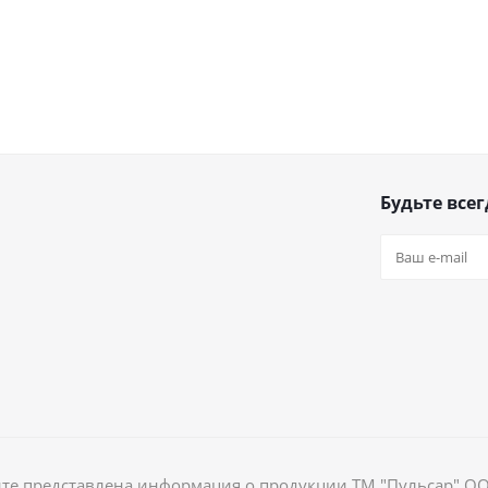
Будьте всег
йте представлена информация о продукции ТМ "Пульсар" О