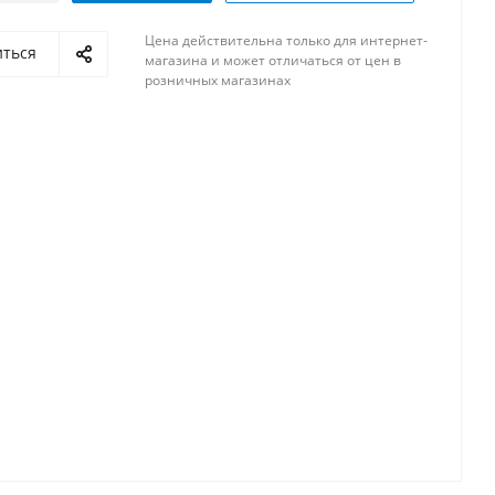
Цена действительна только для интернет-
иться
магазина и может отличаться от цен в
розничных магазинах