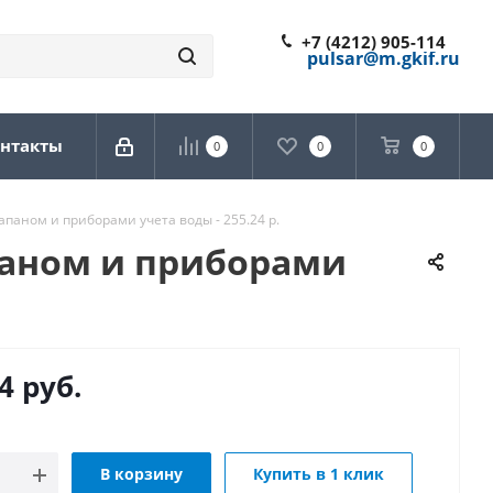
+7 (4212) 905-114
pulsar@m.gkif.ru
нтакты
0
0
0
паном и приборами учета воды - 255.24 р.
паном и приборами
4
руб.
В корзину
Купить в 1 клик