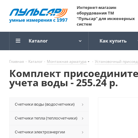
Интернет-магазин
оборудования ТМ
"Пульсар" для инженерных
систем
Каталог
Как купить
Главная
-
Каталог
-
Монтажная арматура
-
Установочный присоед
Комплект присоедините
учета воды - 255.24 р.
Счетчики воды (водосчетчики)
Счетчики тепла (теплосчетчики)
Счетчики электроэнергии