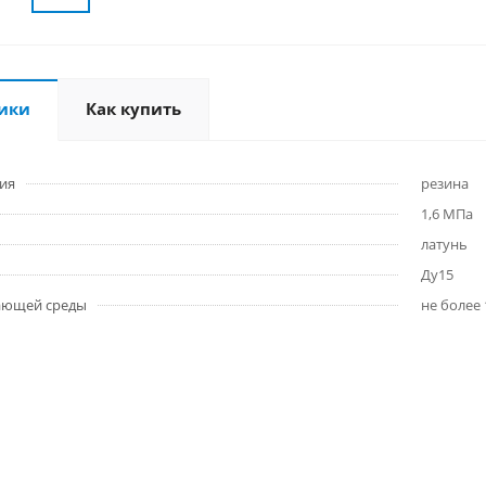
ики
Как купить
ия
резина
1,6 МПа
латунь
Ду15
ающей среды
не более 