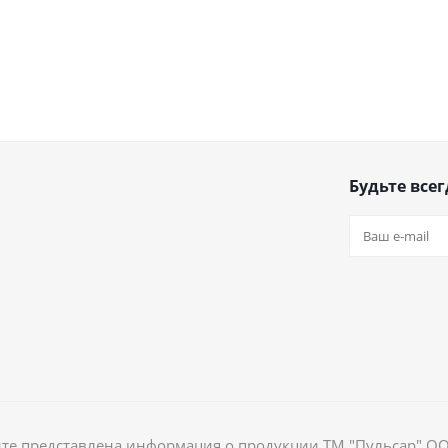
Будьте всег
йте представлена информация о продукции ТМ "Пульсар" О