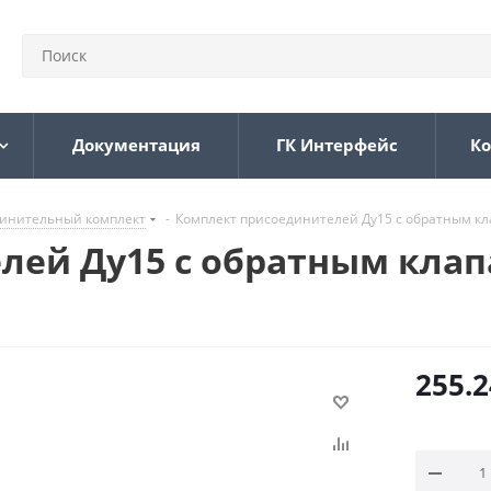
Документация
ГК Интерфейс
Ко
инительный комплект
-
Комплект присоединителей Ду15 с обратным кла
лей Ду15 с обратным кла
255.2