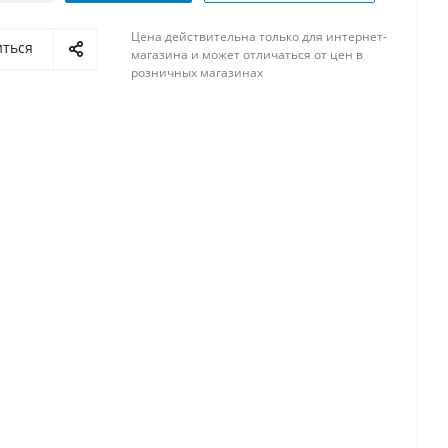
Цена действительна только для интернет-
иться
магазина и может отличаться от цен в
розничных магазинах