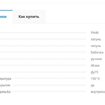
ики
Как купить
PN40
латунь
латунь
бабочка
ручное
49 мм
Ду15
ература
150 °C
крытие
да
 резьба
внутренн