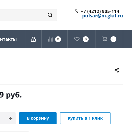
+7 (4212) 905-114
pulsar@m.gkif.ru
нтакты
0
0
0
9
руб.
В корзину
Купить в 1 клик