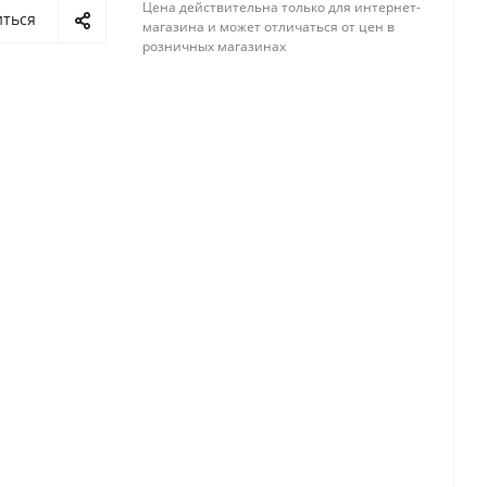
Цена действительна только для интернет-
иться
магазина и может отличаться от цен в
розничных магазинах