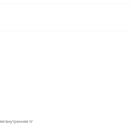
яя/внутренняя ½’