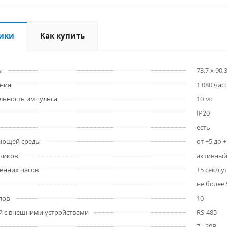
ики
Как купить
ы
73,7 x 90,
ания
1 080 час
льность импульса
10 мс
IP20
есть
ающей среды
от +5 до +
чиков
активный
ренних часов
±5 сек/су
не более 
лов
10
 c внешними устройствами
RS-485
7…20В