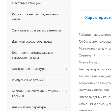
Насосные станции
Радиаторные распределители
Характерист
тепла
Сигнализаторы загазованности
Габаритные размер
Датчики и дозаторы воды
Глубина архивиров
Минимальная длите
Блочные индивидуальные
Степень IP
тепловые пункты
Схема Намур
Монтажная арматура
Температура окруж
Тип импульсных дат
Импульсные датчики
Точность хода внут
Частота импульсов
Аксиальные системы и трубы РЕ-
Ха/EVOH
Число входных кана
Обмен информацией
Датчики температуры
Питание