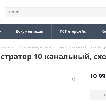
Документация
ГК Интерфейс
Ко
истраторы
-
Счетчик импульсов-регистратор 10-канальный, схема Намур -
тратор 10-канальный, схем
10 99