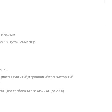
3 x 58,2 мм
ов, 180 суток, 24 месяца
50 °С
 (потенциальный);герконовый;транзисторный
т
50Гц (по требованию заказчика - до 2000)