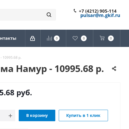
+7 (4212) 905-114
pulsar@m.gkif.ru
нтакты
0
0
0
 10995.68 р.
а Намур - 10995.68 р.
5.68
руб.
В корзину
Купить в 1 клик