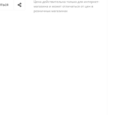
Цена действительна только для интернет-
иться
магазина и может отличаться от цен в
розничных магазинах