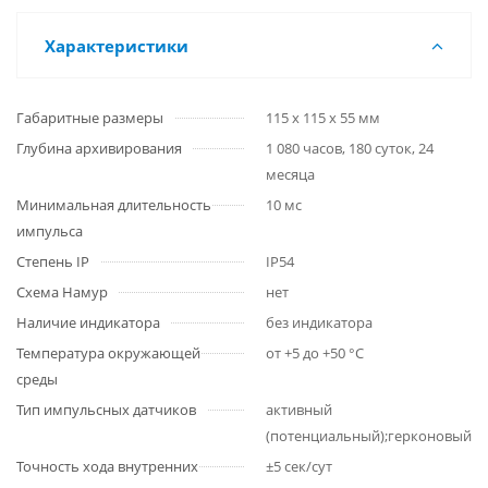
Характеристики
Габаритные размеры
115 x 115 x 55 мм
Глубина архивирования
1 080 часов, 180 суток, 24
месяца
Минимальная длительность
10 мс
импульса
Степень IP
IP54
Схема Намур
нет
Наличие индикатора
без индикатора
Температура окружающей
от +5 до +50 °С
среды
Тип импульсных датчиков
активный
(потенциальный);герконовый;т
Точность хода внутренних
±5 сек/сут