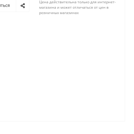
Цена действительна только для интернет-
иться
магазина и может отличаться от цен в
розничных магазинах