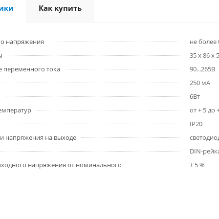
ики
Как купить
го напряжения
не более 
ы
35 x 86 x
е переменного тока
90...265В
250 мА
ь
6Вт
емператур
от + 5 до 
IP20
и напряжения на выходе
светодио
DIN-рейк
ыходного напряжения от номинального
± 5 %