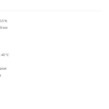
0,5 %
 58 мм
+ 40 °С
дная
а