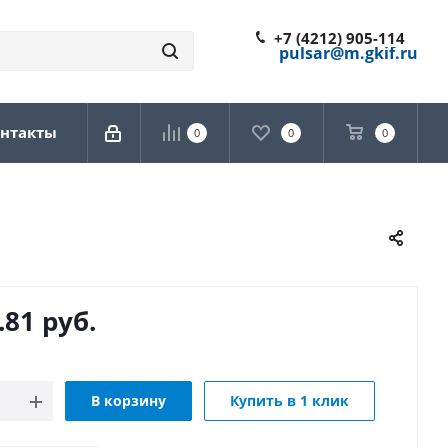
+7 (4212) 905-114
pulsar@m.gkif.ru
нтакты
0
0
0
.81
руб.
В корзину
Купить в 1 клик