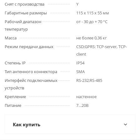
Снят с производства
Y
Габаритные размеры
115 x 115 x 55 мм
Рабочий диапазон
от - 30 до + 70 °С
температур
Масса
не более 0,36 кг
Режим передачи данных
CSD;GPRS: TCP-server, TCP-
client
Степень IP
IP54
Тип антенного коннектора
SMA
Интерфейс подключаемых
RS-232;RS-485
устройств
Крепление
настенное
Питание
7…20В
Как купить