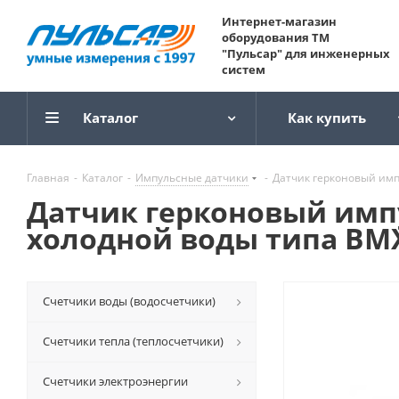
Интернет-магазин
оборудования ТМ
"Пульсар" для инженерных
систем
Каталог
Как купить
Главная
-
Каталог
-
Импульсные датчики
-
Датчик герконовый импу
Датчик герконовый импу
холодной воды типа ВМХ 
Счетчики воды (водосчетчики)
Счетчики тепла (теплосчетчики)
Счетчики электроэнергии