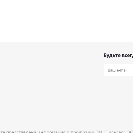
Будьте всег
йте представлена информация о продукции ТМ "Пульсар" О