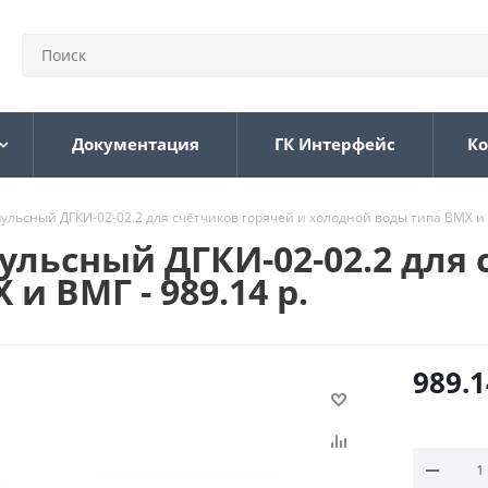
Документация
ГК Интерфейс
Ко
льсный ДГКИ-02-02.2 для счётчиков горячей и холодной воды типа ВМХ и В
льсный ДГКИ-02-02.2 для 
и ВМГ - 989.14 р.
989.1