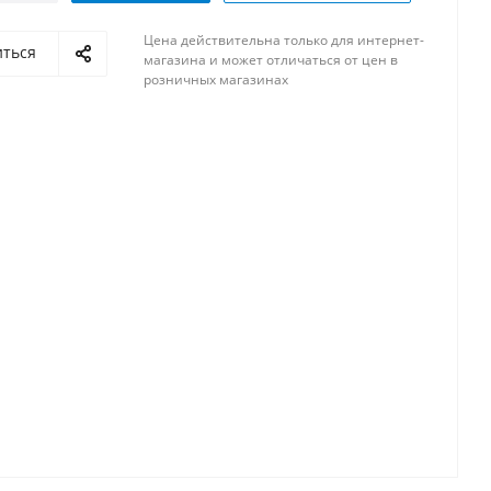
Цена действительна только для интернет-
иться
магазина и может отличаться от цен в
розничных магазинах