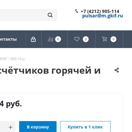
+7 (4212) 905-114
pulsar@m.gkif.ru
нтакты
0
0
0
МГ - 989.14 р.
счётчиков горячей и
4
руб.
В корзину
Купить в 1 клик