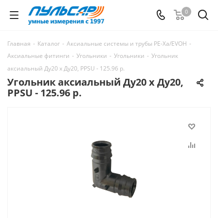
0
Главная
-
Каталог
-
Аксиальные системы и трубы РЕ-Ха/EVOH
-
Аксиальные фитинги
-
Угольники
-
Угольники
-
Угольник
акcиальный Ду20 х Ду20, PPSU - 125.96 р.
Угольник акcиальный Ду20 х Ду20,
PPSU - 125.96 р.