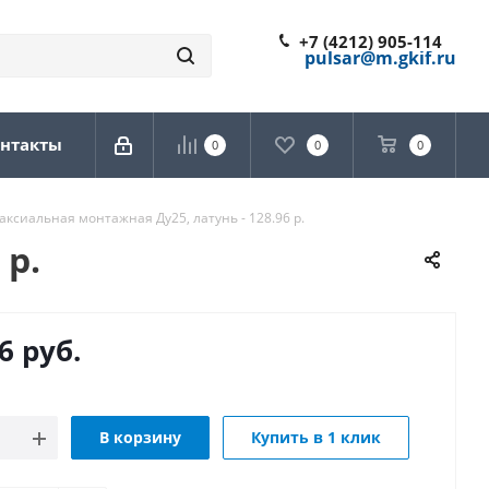
+7 (4212) 905-114
pulsar@m.gkif.ru
нтакты
0
0
0
аксиальная монтажная Ду25, латунь - 128.96 р.
 р.
6
руб.
В корзину
Купить в 1 клик