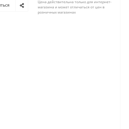
Цена действительна только для интернет-
иться
магазина и может отличаться от цен в
розничных магазинах