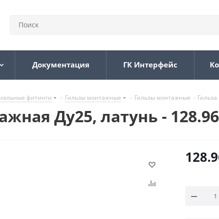
Документация
ГК Интерфейс
Ко
иальные фитинги
-
Гильзы монтажные
-
Гильзы монтажные
-
Гильза 
ная Ду25, латунь - 128.96
128.9