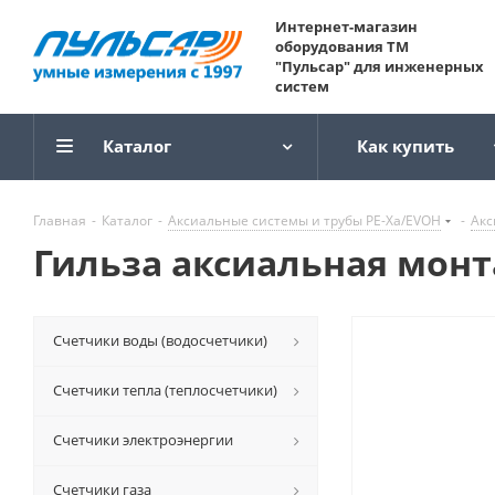
Интернет-магазин
оборудования ТМ
"Пульсар" для инженерных
систем
Каталог
Как купить
Главная
-
Каталог
-
Аксиальные системы и трубы РЕ-Ха/EVOH
-
Акс
Гильза аксиальная монтаж
Счетчики воды (водосчетчики)
Счетчики тепла (теплосчетчики)
Счетчики электроэнергии
Счетчики газа