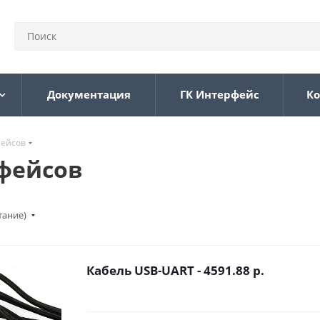
Документация
ГК Интерфейс
Ко
фейсов
фейсов
тание)
Кабель USB-UART - 4591.88 р.