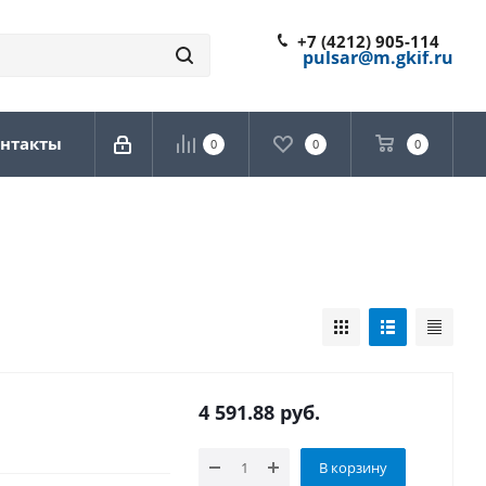
+7 (4212) 905-114
pulsar@m.gkif.ru
нтакты
0
0
0
4 591.88
руб.
В корзину