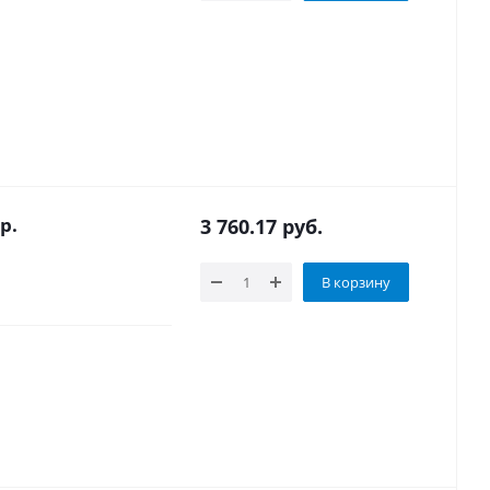
Конвертер RS-485/RS-232 «Пульсар» - р.
3 760.17
руб.
В корзину