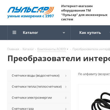
Интернет-магазин
оборудования ТМ
"Пульсар" для инженерных
систем
Каталог
Как купить
Главная
-
Каталог
-
Компоненты АСКУЭ
-
Преобразователи интер
Преобразователи интер
По алфавиту (возрас
Счетчики воды (водосчетчики)
Счетчики тепла (теплосчетчики)
Счетчики электроэнергии
Счетчики газа