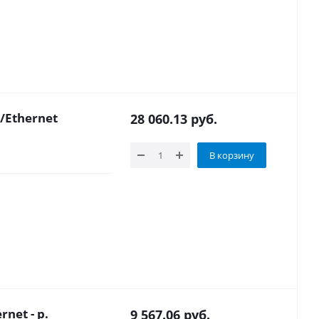
/Ethernet
28 060.13
руб.
В корзину
Преобразователь RS-232/RS-485 - Ethernet - р.
9 567.06
руб.