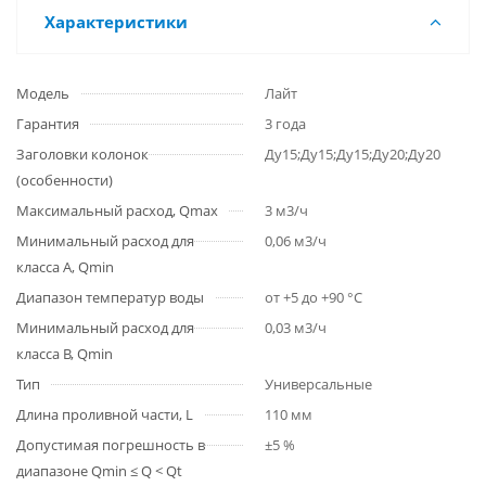
Характеристики
Модель
Лайт
Гарантия
3 года
Заголовки колонок
Ду15;Ду15;Ду15;Ду20;Ду20
(особенности)
Максимальный расход, Qmax
3 м3/ч
Минимальный расход для
0,06 м3/ч
класса A, Qmin
Диапазон температур воды
от +5 до +90 °С
Минимальный расход для
0,03 м3/ч
класса B, Qmin
Тип
Универсальные
Длина проливной части, L
110 мм
Допустимая погрешность в
±5 %
диапазоне Qmin ≤ Q < Qt