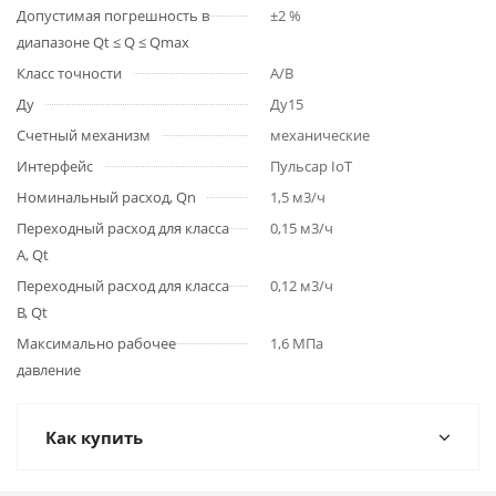
Допустимая погрешность в
±2 %
диапазоне Qt ≤ Q ≤ Qmax
Класс точности
A/B
Ду
Ду15
Счетный механизм
механические
Интерфейс
Пульсар IoT
Номинальный расход, Qn
1,5 м3/ч
Переходный расход для класса
0,15 м3/ч
A, Qt
Переходный расход для класса
0,12 м3/ч
B, Qt
Максимально рабочее
1,6 МПа
давление
Как купить