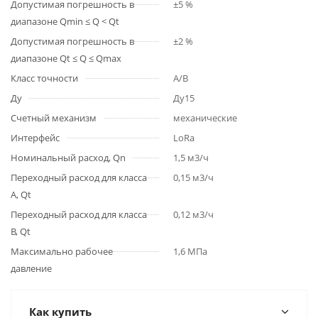
Допустимая погрешность в
±5 %
диапазоне Qmin ≤ Q < Qt
Допустимая погрешность в
±2 %
диапазоне Qt ≤ Q ≤ Qmax
Класс точности
A/B
Ду
Ду15
Счетный механизм
механические
Интерфейс
LoRa
Номинальный расход, Qn
1,5 м3/ч
Переходный расход для класса
0,15 м3/ч
A, Qt
Переходный расход для класса
0,12 м3/ч
B, Qt
Максимально рабочее
1,6 МПа
давление
Как купить