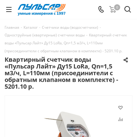
0
Главная
-
Каталог
-
Счетчики воды (водосчетчики)
-
Одноструйные (квартирные) счетчики воды
-
Квартирный счетчик
воды «Пульсар Лайт» Ду15 LoRa, Qn=1,5 м3/ч, L=110мм
(присоединители с обратным клапаном в комплекте) - 5201.10 р.
Квартирный счетчик воды
«Пульсар Лайт» Ду15 LoRa, Qn=1,5
м3/ч, L=110мм (присоединители с
обратным клапаном в комплекте) -
5201.10 р.