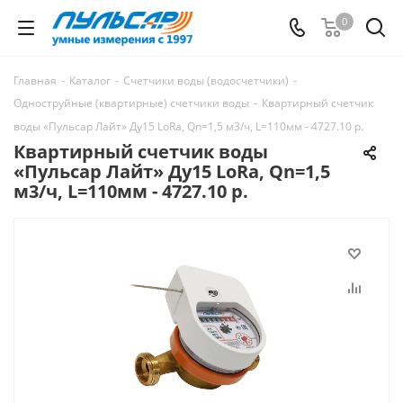
0
Главная
-
Каталог
-
Счетчики воды (водосчетчики)
-
Одноструйные (квартирные) счетчики воды
-
Квартирный счетчик
воды «Пульсар Лайт» Ду15 LoRa, Qn=1,5 м3/ч, L=110мм - 4727.10 р.
Квартирный счетчик воды
«Пульсар Лайт» Ду15 LoRa, Qn=1,5
м3/ч, L=110мм - 4727.10 р.