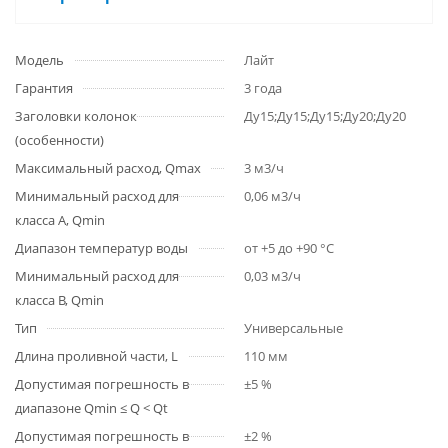
Модель
Лайт
Гарантия
3 года
Заголовки колонок
Ду15;Ду15;Ду15;Ду20;Ду20
(особенности)
Максимальный расход, Qmax
3 м3/ч
Минимальный расход для
0,06 м3/ч
класса A, Qmin
Диапазон температур воды
от +5 до +90 °С
Минимальный расход для
0,03 м3/ч
класса B, Qmin
Тип
Универсальные
Длина проливной части, L
110 мм
Допустимая погрешность в
±5 %
диапазоне Qmin ≤ Q < Qt
Допустимая погрешность в
±2 %