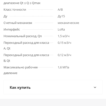
диапазоне Qt ≤ Q ≤ Qmax
Класс точности
A/B
Ду
Ду15
Счетный механизм
механические
Интерфейс
LoRa
Номинальный расход, Qn
1,5 м3/ч
Переходный расход для класса
0,15 м3/ч
A, Qt
Переходный расход для класса
0,12 м3/ч
B, Qt
Максимально рабочее
1,6 МПа
давление
Как купить