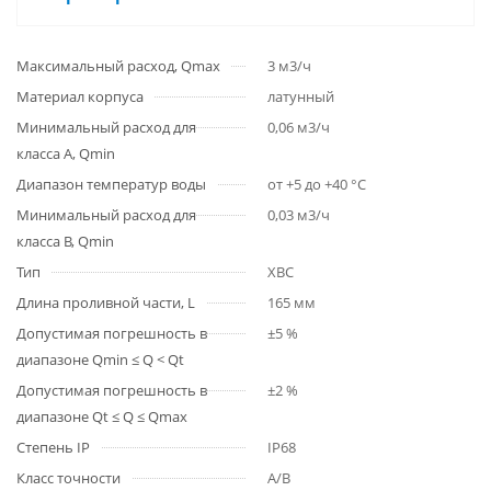
Максимальный расход, Qmax
3 м3/ч
Материал корпуса
латунный
Минимальный расход для
0,06 м3/ч
класса A, Qmin
Диапазон температур воды
от +5 до +40 °С
Минимальный расход для
0,03 м3/ч
класса B, Qmin
Тип
ХВС
Длина проливной части, L
165 мм
Допустимая погрешность в
±5 %
диапазоне Qmin ≤ Q < Qt
Допустимая погрешность в
±2 %
диапазоне Qt ≤ Q ≤ Qmax
Степень IP
IP68
Класс точности
A/B