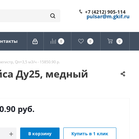
+7 (4212) 905-114
pulsar@m.gkif.ru
нтакты
0
0
0
истр, Qn=3,5 м3/ч - 15850.90 р.
йса Ду25, медный
0.90
руб.
В корзину
Купить в 1 клик