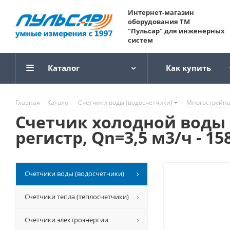
Интернет-магазин
оборудования ТМ
"Пульсар" для инженерных
систем
Каталог
Как купить
Главная
-
Каталог
-
Счетчики воды (водосчетчики)
-
Многоструйн
Счетчик холодной воды 
регистр, Qn=3,5 м3/ч - 158
Счетчики воды (водосчетчики)
Счетчики тепла (теплосчетчики)
Счетчики электроэнергии