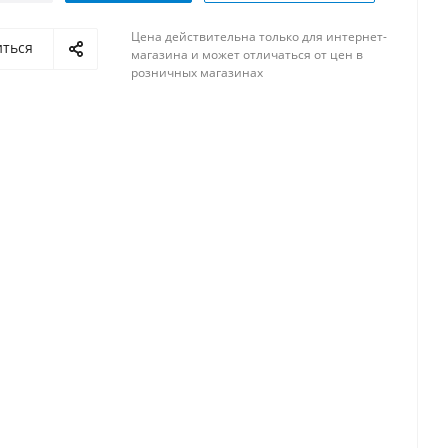
Цена действительна только для интернет-
иться
магазина и может отличаться от цен в
розничных магазинах