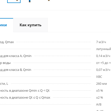
ики
Как купить
од, Qmax
7 м3/ч
латунны
 для класса A, Qmin
0,14 м3/ч
р воды
от +5 до +
 для класса B, Qmin
0,07 м3/ч
ХВС
ти, L
260 мм
ость в диапазоне Qmin ≤ Q < Qt
±5 %
ость в диапазоне Qt ≤ Q ≤ Qmax
±2 %
A/B