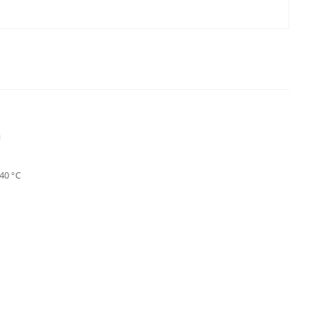
й
40 °С