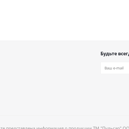
Будьте всег
йте представлена информация о продукции ТМ "Пульсар" О