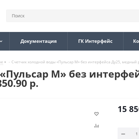
Документация
ГК Интерфейс
Ко
ые
-
Счетчик холодной воды «Пульсар М» без интерфейса Ду25, медный рег
«Пульсар М» без интерфе
50.90 р.
15 85