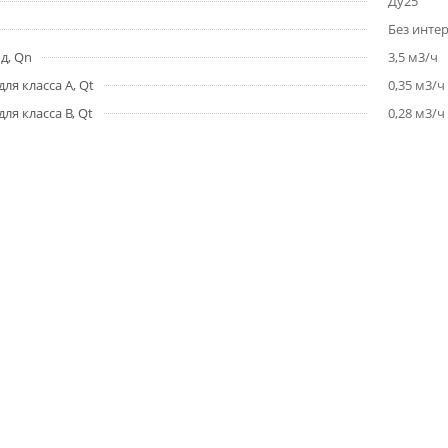
Ду25
Без инте
д, Qn
3,5 м3/ч
ля класса A, Qt
0,35 м3/ч
ля класса B, Qt
0,28 м3/ч