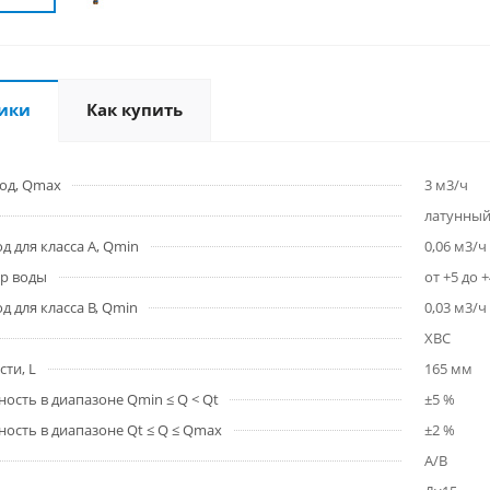
ики
Как купить
од, Qmax
3 м3/ч
латунны
 для класса A, Qmin
0,06 м3/ч
р воды
от +5 до +
 для класса B, Qmin
0,03 м3/ч
ХВС
ти, L
165 мм
ость в диапазоне Qmin ≤ Q < Qt
±5 %
ость в диапазоне Qt ≤ Q ≤ Qmax
±2 %
A/B