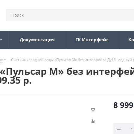
Документация
ГК Интерфейс
Ко
ые
-
Счетчик холодной воды «Пульсар М» без интерфейса Ду15, медный рег
«Пульсар М» без интерфе
9.35 р.
8 999