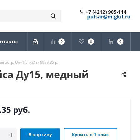
+7 (4212) 905-114
pulsar@m.gkif.ru
нтакты
0
0
0
истр, Qn=1,5 м3/ч - 8999.35 р.
йса Ду15, медный
.35
руб.
В корзину
Купить в 1 клик