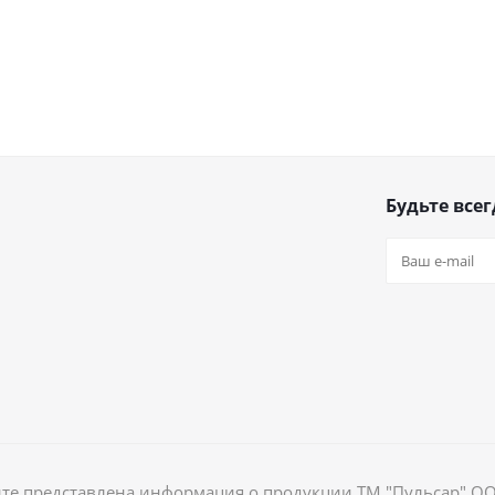
Будьте всег
йте представлена информация о продукции ТМ "Пульсар" О