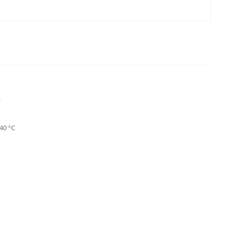
й
40 °С