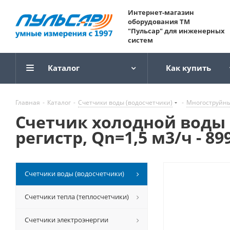
Интернет-магазин
оборудования ТМ
"Пульсар" для инженерных
систем
Каталог
Как купить
Главная
-
Каталог
-
Счетчики воды (водосчетчики)
-
Многоструйн
Счетчик холодной воды 
регистр, Qn=1,5 м3/ч - 899
Счетчики воды (водосчетчики)
Счетчики тепла (теплосчетчики)
Счетчики электроэнергии