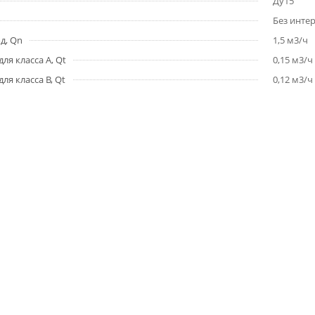
Ду15
Без инте
д, Qn
1,5 м3/ч
ля класса A, Qt
0,15 м3/ч
ля класса B, Qt
0,12 м3/ч