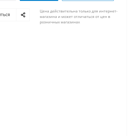
Цена действительна только для интернет-
иться
магазина и может отличаться от цен в
розничных магазинах