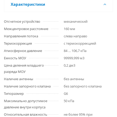
Характеристики
Отсчетное устройство
механический
Межцентровое расстояние
160 мм
Направления потока
слева направо
Термокоррекция
с термокоррекцией
Атмосферное давление
84 … 106,7 кПа
Емкость МОУ
99999,999 м3
Цена деления младшего
0,2 дм3
разряда МОУ
Наличие антенны
без антенны
Наличие запорного клапана
без запорного клапана
Типоразмер
G6
Максимально допустимое
50 кПа
давление внутри корпуса
Относительная влажность
не более 95% при