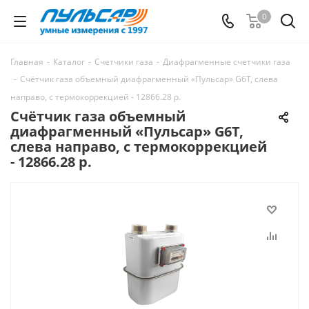
0
Главная
-
Каталог
-
Счетчики газа
-
Диафрагменные счетчики газа
-
Счётчик газа объемный диафрагменный «Пульсар» G6Т, слева
направо, с термокоррекцией - 12866.28 р.
Счётчик газа объемный
диафрагменный «Пульсар» G6Т,
слева направо, с термокоррекцией
- 12866.28 р.