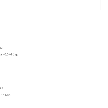
мм
а - 0,5+4 бар
яя
- 16 Бар