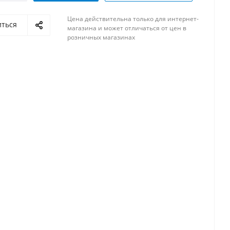
Цена действительна только для интернет-
иться
магазина и может отличаться от цен в
розничных магазинах