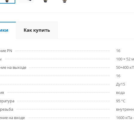
ики
Как купить
ние PN
16
ы
100 × 52 
ние на выходе
50+400 кП
16
Ду15
ия
вода
ература
95 °C
 резьба
внутренн
ние на входе
1600 кПа 