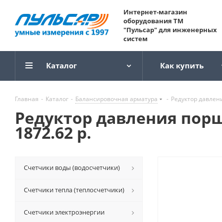
Интернет-магазин
оборудования ТМ
"Пульсар" для инженерных
систем
Каталог
Как купить
Главная
-
Каталог
-
Балансировочная арматура
-
Редуктор давлени
Редуктор давления поршн
1872.62 р.
Счетчики воды (водосчетчики)
Счетчики тепла (теплосчетчики)
Счетчики электроэнергии