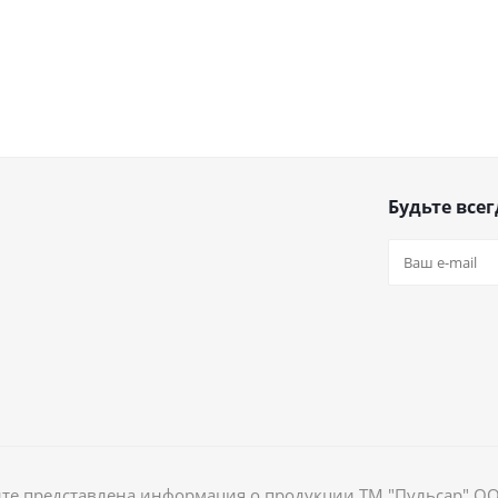
Будьте всег
йте представлена информация о продукции ТМ "Пульсар" О