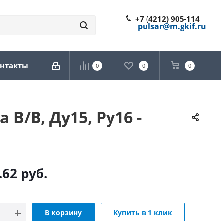
+7 (4212) 905-114
pulsar@m.gkif.ru
нтакты
0
0
0
В/В, Ду15, Ру16 -
.62
руб.
В корзину
Купить в 1 клик