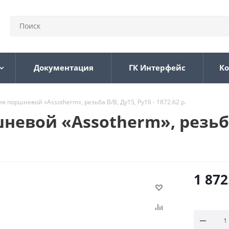
Документация
ГК Интерфейс
Ко
я поршневой «Assotherm», резьба В/В, Ду15, Ру16 - 1872.62 р.
евой «Assotherm», резьба 
1 872