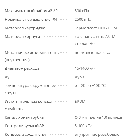
Максимальный рабочий ΔP
500 кПа
Номинальное давление PN
2500 кПа
Материал картриджа
Термопласт ПФС/ПОМ
Материал корпуса
кованая латунь ASTM
CuZn40Pb2
Металлические компоненты
нержавеющая сталь
(внутренние)
Диапазон расхода
15-1400 л/ч
Ду
Ду50
Температура окружающей
от -20 до +130 °С
среды
Уплотнительные кольца,
EPDM
мембрана
Капиллярная трубка
Ø 3 мм, длина 1.0 м, медь
Контролируемый ΔP
5-100 кПа
Концевые соединения
внутренние резьбовые