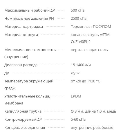
Максимальный рабочий ΔP
500 кПа
Номинальное давление PN
2500 кПа
Материал картриджа
Термопласт ПФС/ПОМ
Материал корпуса
кованая латунь ASTM
CuZn40Pb2
Металлические компоненты
нержавеющая сталь
(внутренние)
Диапазон расхода
15-1400 л/ч
Ду
Ду32
Температура окружающей
от -20 до +130 °С
среды
Уплотнительные кольца,
EPDM
мембрана
Капиллярная трубка
Ø 3 мм, длина 1.0 м, медь
Контролируемый ΔP
5-60 кПа
Концевые соединения
внутренние резьбовые