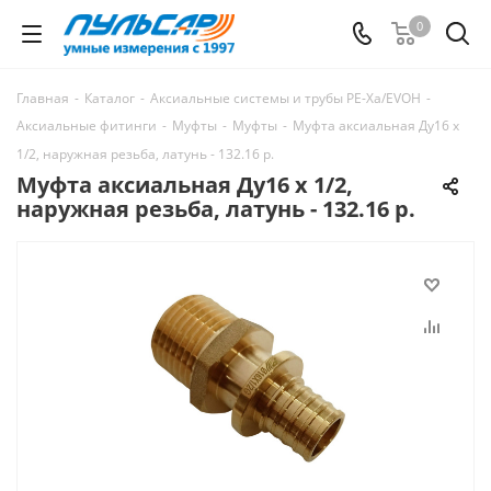
0
Главная
-
Каталог
-
Аксиальные системы и трубы РЕ-Ха/EVOH
-
Аксиальные фитинги
-
Муфты
-
Муфты
-
Муфта аксиальная Ду16 х
1/2, наружная резьба, латунь - 132.16 р.
Муфта аксиальная Ду16 х 1/2,
наружная резьба, латунь - 132.16 р.