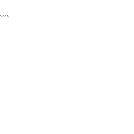
0,025
C