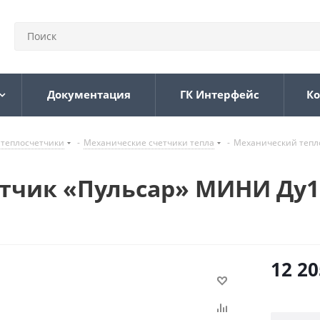
Документация
ГК Интерфейс
Ко
 теплосчетчики
-
Механические счетчики тепла
-
Механический тепло
чик «Пульсар» МИНИ Ду15, 
12 20