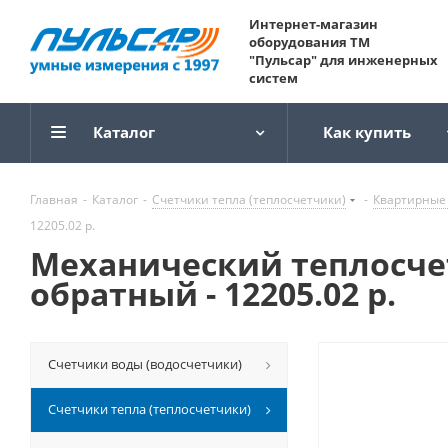
Интернет-магазин
оборудования ТМ
"Пульсар" для инженерных
систем
Каталог
Как купить
Главная
-
Каталог
-
Счетчики тепла (теплосчетчики)
-
Квартирные
12205.02 р.
Механический теплосчет
обратный - 12205.02 р.
Счетчики воды (водосчетчики)
Счетчики тепла (теплосчетчики)