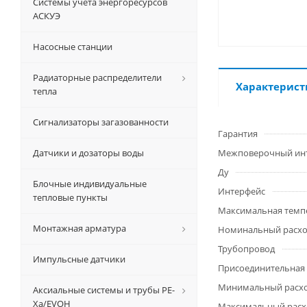
Системы учета энергоресурсов
АСКУЭ
Насосные станции
Радиаторные распределители
Характерист
тепла
Сигнализаторы загазованности
Гарантия
Датчики и дозаторы воды
Межповерочный ин
Ду
Блочные индивидуальные
Интерфейс
тепловые пункты
Максимальная темп
Монтажная арматура
Номинальный расхо
Трубопровод
Импульсные датчики
Присоединительная
Минимальный расход
Аксиальные системы и трубы РЕ-
Ха/EVOH
Максимальный расхо