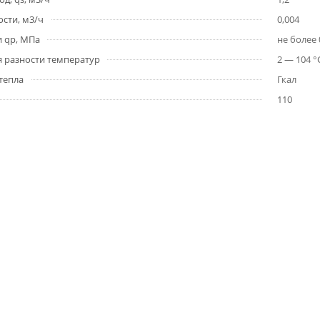
сти, м3/ч
0,004
и qp, МПа
не более 
 разности температур
2 — 104 °
тепла
Гкал
110