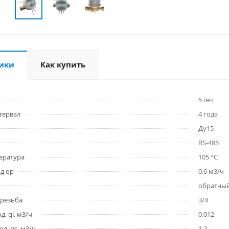
ики
Как купить
5 лет
тервал
4 года
Ду15
RS-485
ература
105 °C
д qp
0,6 м3/ч
обратны
 резьба
3/4
, qi, м3/ч
0,012
д, qs, м3/ч
1,2