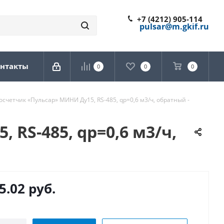
+7 (4212) 905-114
pulsar@m.gkif.ru
нтакты
0
0
0
счетчик «Пульсар» МИНИ Ду15, RS-485, qp=0,6 м3/ч, обратный -
RS-485, qp=0,6 м3/ч,
5.02
руб.